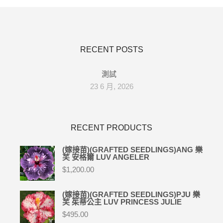
RECENT POSTS
測試
23 6 月, 2026
RECENT PRODUCTS
(嫁接苗)(GRAFTED SEEDLINGS)ANG 樂
芙 安格爾 LUV ANGELER
$
1,200.00
(嫁接苗)(GRAFTED SEEDLINGS)PJU 樂
芙 茱蒂公主 LUV PRINCESS JULIE
$
495.00