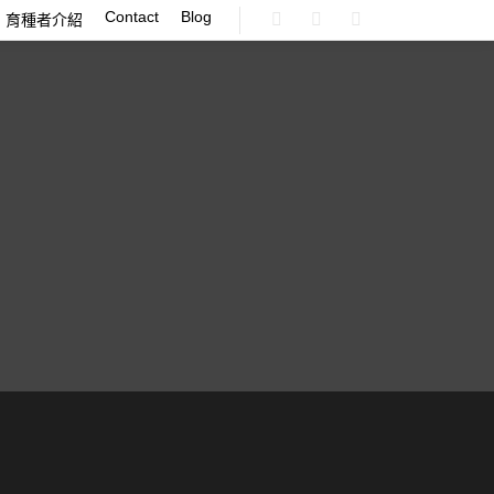
Contact
Blog
育種者介紹
Shop sidebar
Search
More info